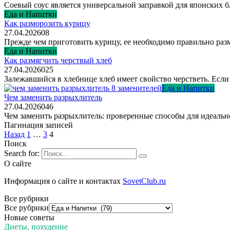
Соевый соус является универсальной заправкой для японских 
Еда и Напитки
Как разморозить курицу
27.04.2026
0
8
Прежде чем приготовить курицу, ее необходимо правильно разм
Еда и Напитки
Как размягчить черствый хлеб
27.04.2026
0
25
Залежавшийся в хлебнице хлеб имеет свойство черстветь. Есл
Еда и Напитки
Чем заменить разрыхлитель
27.04.2026
0
46
Чем заменить разрыхлитель: проверенные способы для идеальн
Пагинация записей
Назад
1
…
3
4
Поиск
Search for:
О сайте
Информация о сайте и контактах
SovetClub.ru
Все рубрики
Все рубрики
Новые советы
Диеты, похудение