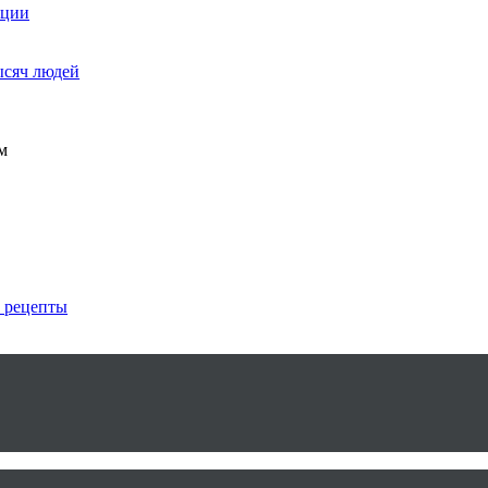
ации
ысяч людей
м
е рецепты