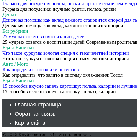
Гуарана для похудения польза, риски и практические рекоменд
Гуарана для похудения: научные факты, польза, риски
Деньги
Денежная помощь: как вклад каждого становится опорой для т
Денежная помощь: как вклад каждого становится опорой
Без рубрики
25 мудрых советов о воспитании детей
25 мудрых советов о воспитании детей Современным родителя
Еда и Напитки
Что такое куркума: золотая специя с тысячелетней историей
Что такое куркума: золотая специя с тысячелетней историей
Авто / Мото
Как определить тосол или антифриз
Как определить, что залито в систему охлаждения: Тосол
Еда и Напитки
15 способов вкусно запечь картошку: польза, калории и лучши
15 способов вкусно запечь картошку: польза, калории
Главная страница
Обратная связь
Карта сайта
© 2026 Клуб советов - Ответы на вопросы