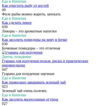
Еда и Напитки
Как очистить рыбу от костей
0
9
Филе рыбы можно жарить, запекать
Еда и Напитки
Как сделать ликер
0
39
Ликеры – это ароматные напитки
Еда и Напитки
Как засолить помидоры на зиму в бочке
0
30
Бочковые помидоры – это отличная
Диеты, похудение
Гуарана для похудения польза, риски и практические
рекомендации
0
47
Гуарана для похудения: научные
Еда и Напитки
Как правильно заваривать зеленый чай
0
23
Зеленый чай очень полезен.
Еда и Напитки
Как засолить малосольные огурцы
0
27