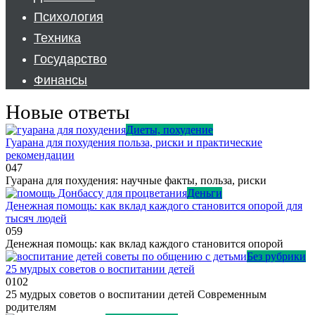
Психология
Техника
Государство
Финансы
Новые ответы
Диеты, похудение
Гуарана для похудения польза, риски и практические
рекомендации
0
47
Гуарана для похудения: научные факты, польза, риски
Деньги
Денежная помощь: как вклад каждого становится опорой для
тысяч людей
0
59
Денежная помощь: как вклад каждого становится опорой
Без рубрики
25 мудрых советов о воспитании детей
0
102
25 мудрых советов о воспитании детей Современным
родителям