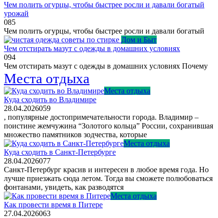
Чем полить огурцы, чтобы быстрее росли и давали богатый
урожай
0
85
Чем полить огурцы, чтобы быстрее росли и давали богатый
Дом и Быт
Чем отстирать мазут с одежды в домашних условиях
0
94
Чем отстирать мазут с одежды в домашних условиях Почему
Места отдыха
Места отдыха
Куда сходить во Владимире
28.04.2026
0
59
, популярные достопримечательности города. Владимир –
поистине жемчужина “Золотого кольца” России, сохранившая
множество памятников зодчества, которые
Места отдыха
Куда сходить в Санкт-Петербурге
28.04.2026
0
77
Санкт-Петербург красив и интересен в любое время года. Но
лучше приезжать сюда летом. Тогда вы сможете полюбоваться
фонтанами, увидеть, как разводятся
Места отдыха
Как провести время в Питере
27.04.2026
0
63