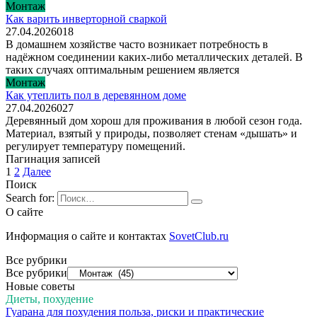
Монтаж
Как варить инверторной сваркой
27.04.2026
0
18
В домашнем хозяйстве часто возникает потребность в
надёжном соединении каких-либо металлических деталей. В
таких случаях оптимальным решением является
Монтаж
Как утеплить пол в деревянном доме
27.04.2026
0
27
Деревянный дом хорош для проживания в любой сезон года.
Материал, взятый у природы, позволяет стенам «дышать» и
регулирует температуру помещений.
Пагинация записей
1
2
Далее
Поиск
Search for:
О сайте
Информация о сайте и контактах
SovetClub.ru
Все рубрики
Все рубрики
Новые советы
Диеты, похудение
Гуарана для похудения польза, риски и практические