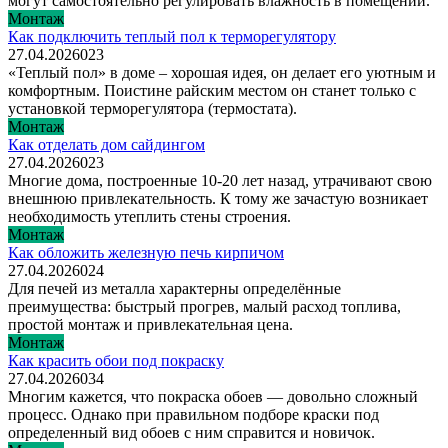
могут самостоятельно регулировать влажность в помещении.
Монтаж
Как подключить теплый пол к терморегулятору
27.04.2026
0
23
«Теплый пол» в доме – хорошая идея, он делает его уютным и
комфортным. Поистине райским местом он станет только с
установкой терморегулятора (термостата).
Монтаж
Как отделать дом сайдингом
27.04.2026
0
23
Многие дома, построенные 10-20 лет назад, утрачивают свою
внешнюю привлекательность. К тому же зачастую возникает
необходимость утеплить стены строения.
Монтаж
Как обложить железную печь кирпичом
27.04.2026
0
24
Для печей из металла характерны определённые
преимущества: быстрый прогрев, малый расход топлива,
простой монтаж и привлекательная цена.
Монтаж
Как красить обои под покраску
27.04.2026
0
34
Многим кажется, что покраска обоев — довольно сложный
процесс. Однако при правильном подборе краски под
определенный вид обоев с ним справится и новичок.