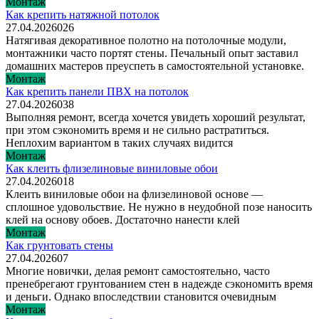
Монтаж
Как крепить натяжной потолок
27.04.2026
0
26
Натягивая декоративное полотно на потолочные модули,
монтажники часто портят стены. Печальный опыт заставил
домашних мастеров преуспеть в самостоятельной установке.
Монтаж
Как крепить панели ПВХ на потолок
27.04.2026
0
38
Выполняя ремонт, всегда хочется увидеть хороший результат,
при этом сэкономить время и не сильно растратиться.
Неплохим вариантом в таких случаях видится
Монтаж
Как клеить флизелиновые виниловые обои
27.04.2026
0
18
Клеить виниловые обои на флизелиновой основе —
сплошное удовольствие. Не нужно в неудобной позе наносить
клей на основу обоев. Достаточно нанести клей
Монтаж
Как грунтовать стены
27.04.2026
0
7
Многие новички, делая ремонт самостоятельно, часто
пренебрегают грунтованием стен в надежде сэкономить время
и деньги. Однако впоследствии становится очевидным
Монтаж