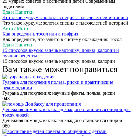
25 мудрых советов о воспитании детей Современным
родителям
Еда и Напитки
Что такое куркума: золотая специя с тысячелетней историей
Что такое куркума: золотая специя с тысячелетней историей
Авто / Мото
Как определить тосол или антифриз
Как определить, что залито в систему охлаждения: Тосол
Еда и Напитки
15 способов вкусно запечь картошку: польза, калории и
лучшие рецепты
15 способов вкусно запечь картошку: польза, калории
Вам также может понравиться
Гуарана для похудения польза, риски и практические
рекомендации
Гуарана для похудения: научные факты, польза, риски
0
48
Денежная помощь: как вклад каждого становится опорой для
тысяч людей
Денежная помощь: как вклад каждого становится опорой
0
60