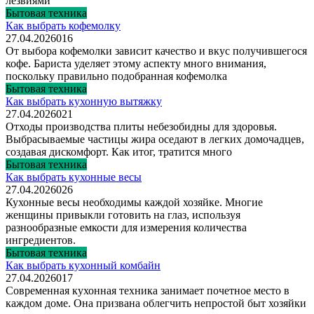
лезвиями
Бытовая техника
Как выбрать кофемолку
27.04.2026
0
16
От выбора кофемолки зависит качество и вкус получившегося
кофе. Бариста уделяет этому аспекту много внимания,
поскольку правильно подобранная кофемолка
Бытовая техника
Как выбрать кухонную вытяжку
27.04.2026
0
21
Отходы производства плиты небезобидны для здоровья.
Выбрасываемые частицы жира оседают в легких домочадцев,
создавая дискомфорт. Как итог, тратится много
Бытовая техника
Как выбрать кухонные весы
27.04.2026
0
26
Кухонные весы необходимы каждой хозяйке. Многие
женщины привыкли готовить на глаз, используя
разнообразные емкости для измерения количества
ингредиентов.
Бытовая техника
Как выбрать кухонный комбайн
27.04.2026
0
17
Современная кухонная техника занимает почетное место в
каждом доме. Она призвана облегчить непростой быт хозяйки