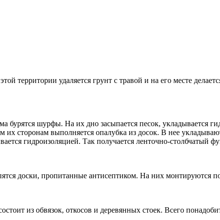
той территории удаляется грунт с травой и на его месте делает
ома бурятся шурфы. На их дно засыпается песок, укладывается г
им их сторонам выполняется опалубка из досок. В нее укладыва
ывается гидроизоляцией. Так получается ленточно-столбчатый ф
пятся доски, пропитанные антисептиком. На них монтируются п
состоит из обвязок, откосов и деревянных стоек. Всего понадоби