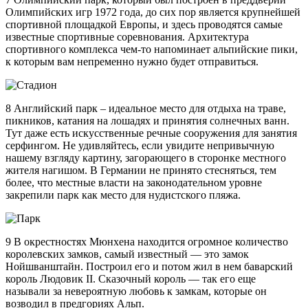
Олимпийских игр 1972 года, до сих пор является крупнейшей
спортивной площадкой Европы, и здесь проводятся самые
известные спортивные соревнования. Архитектура
спортивного комплекса чем-то напоминает альпийские пики,
к которым вам непременно нужно будет отправиться.
8 Английский парк – идеальное место для отдыха на траве,
пикников, катания на лошадях и принятия солнечных ванн.
Тут даже есть искусственные речные сооружения для занятия
серфингом. Не удивляйтесь, если увидите непривычную
нашему взгляду картину, загорающего в сторонке местного
жителя нагишом. В Германии не принято стесняться, тем
более, что местные власти на законодательном уровне
закрепили парк как место для нудистского пляжа.
9 В окрестностях Мюнхена находится огромное количество
королевских замков, самый известный — это замок
Нойшванштайн. Построил его и потом жил в нем баварский
король Людовик II. Сказочный король — так его еще
называли за невероятную любовь к замкам, которые он
возводил в предгориях Альп.