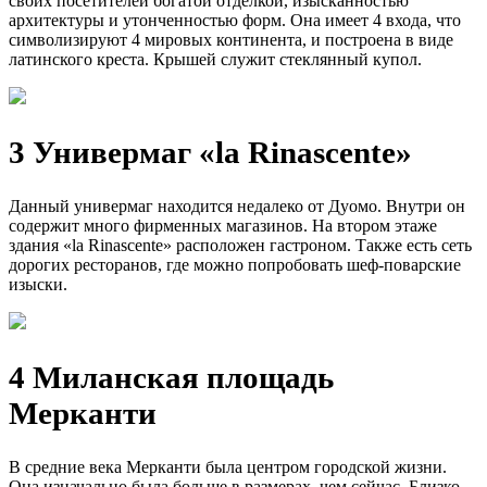
своих посетителей богатой отделкой, изысканностью
архитектуры и утонченностью форм. Она имеет 4 входа, что
символизируют 4 мировых континента, и построена в виде
латинского креста. Крышей служит стеклянный купол.
3 Универмаг «la Rinascente»
Данный универмаг находится недалеко от Дуомо. Внутри он
содержит много фирменных магазинов. На втором этаже
здания «la Rinascente» расположен гастроном. Также есть сеть
дорогих ресторанов, где можно попробовать шеф-поварские
изыски.
4 Миланская площадь
Мерканти
В средние века Мерканти была центром городской жизни.
Она изначально была больше в размерах, чем сейчас. Близко