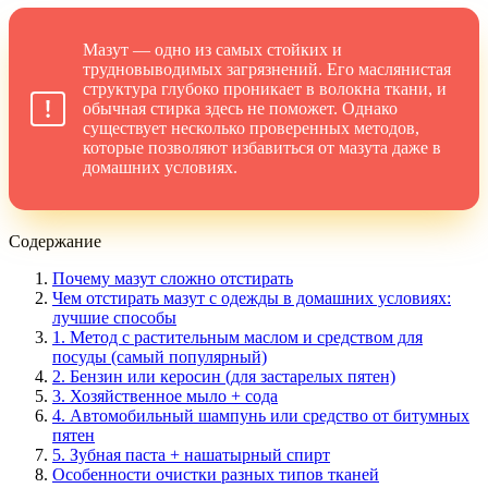
Мазут — одно из самых стойких и
трудновыводимых загрязнений. Его маслянистая
структура глубоко проникает в волокна ткани, и
обычная стирка здесь не поможет. Однако
существует несколько проверенных методов,
которые позволяют избавиться от мазута даже в
домашних условиях.
Содержание
Почему мазут сложно отстирать
Чем отстирать мазут с одежды в домашних условиях:
лучшие способы
1. Метод с растительным маслом и средством для
посуды (самый популярный)
2. Бензин или керосин (для застарелых пятен)
3. Хозяйственное мыло + сода
4. Автомобильный шампунь или средство от битумных
пятен
5. Зубная паста + нашатырный спирт
Особенности очистки разных типов тканей