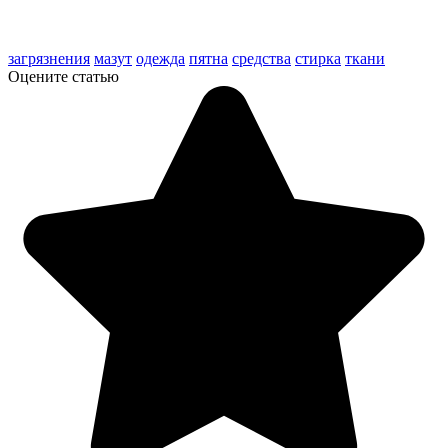
загрязнения
мазут
одежда
пятна
средства
стирка
ткани
Оцените статью