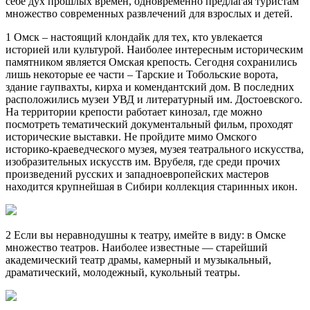
себе дух прошлых времен, одновременно предлагая туристам
множество современных развлечений для взрослых и детей.
1 Омск – настоящий клондайк для тех, кто увлекается
историей или культурой. Наиболее интересным историческим
памятником является Омская крепость. Сегодня сохранились
лишь некоторые ее части – Тарские и Тобольские ворота,
здание гаупвахты, кирха и комендантский дом. В последних
расположились музеи УВД и литературный им. Достоевского.
На территории крепости работает кинозал, где можно
посмотреть тематический документальный фильм, проходят
исторические выставки. Не пройдите мимо Омского
историко-краеведческого музея, музея театрального искусства,
изобразительных искусств им. Врубеля, где среди прочих
произведений русских и западноевропейских мастеров
находится крупнейшая в Сибири коллекция старинных икон.
2 Если вы неравнодушны к театру, имейте в виду: в Омске
множество театров. Наиболее известные — старейший
академический театр драмы, камерный и музыкальный,
драматический, молодежный, кукольный театры.