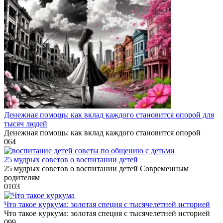
Денежная помощь: как вклад каждого становится опорой для
тысяч людей
Денежная помощь: как вклад каждого становится опорой
0
64
25 мудрых советов о воспитании детей
25 мудрых советов о воспитании детей Современным
родителям
0
103
Что такое куркума: золотая специя с тысячелетней историей
Что такое куркума: золотая специя с тысячелетней историей
0
99