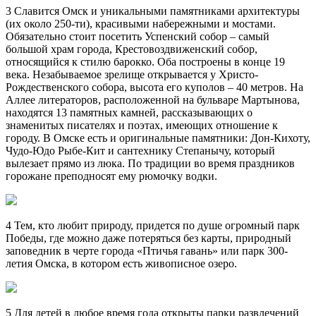
3 Славится Омск и уникальными памятниками архитектуры
(их около 250-ти), красивыми набережными и мостами.
Обязательно стоит посетить Успенский собор – самый
большой храм города, Крестовоздвиженский собор,
относящийся к стилю барокко. Оба построены в конце 19
века. Незабываемое зрелище открывается у Христо-
Рождественского собора, высота его куполов – 40 метров. На
Аллее литераторов, расположенной на бульваре Мартынова,
находятся 13 памятных камней, рассказывающих о
знаменитых писателях и поэтах, имеющих отношение к
городу. В Омске есть и оригинальные памятники: Дон-Кихоту,
Чудо-Юдо Рыбе-Кит и сантехнику Степанычу, который
вылезает прямо из люка. По традиции во время праздников
горожане преподносят ему рюмочку водки.
4 Тем, кто любит природу, придется по душе огромный парк
Победы, где можно даже потеряться без карты, природный
заповедник в черте города «Птичья гавань» или парк 300-
летия Омска, в котором есть живописное озеро.
5 Для детей в любое время года открыты парки развлечений