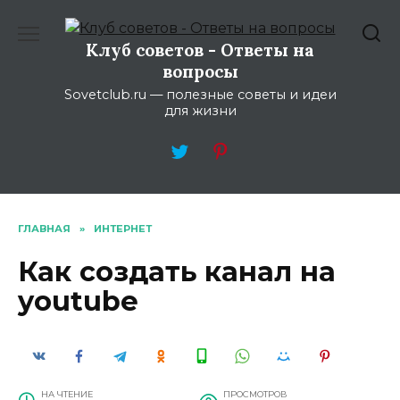
Перейти
к
Клуб советов - Ответы на
содержанию
вопросы
Sovetclub.ru — полезные советы и идеи
для жизни
ГЛАВНАЯ
»
ИНТЕРНЕТ
Как создать канал на
youtube
НА ЧТЕНИЕ
ПРОСМОТРОВ