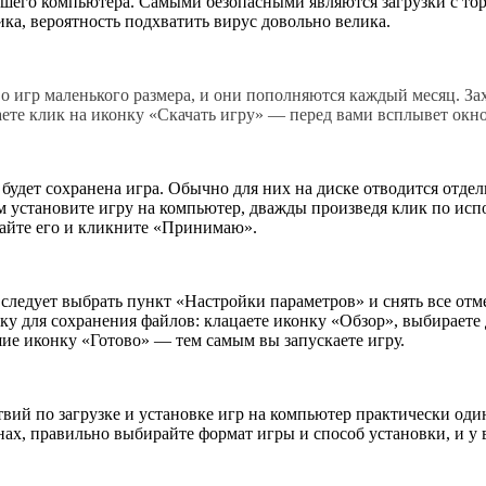
его компьютера. Самыми безопасными являются загрузки с торр
ка, вероятность подхватить вирус довольно велика.
во игр маленького размера, и они пополняются каждый месяц. За
аете клик на иконку «Скачать игру» — перед вами всплывет окн
 будет сохранена игра. Обычно для них на диске отводится отдел
м установите игру на компьютер, дважды произведя клик по ис
айте его и кликните «Принимаю».
следует выбрать пункт «Настройки параметров» и снять все отм
у для сохранения файлов: клацаете иконку «Обзор», выбираете 
ие иконку «Готово» — тем самым вы запускаете игру.
вий по загрузке и установке игр на компьютер практически один
, правильно выбирайте формат игры и способ установки, и у в