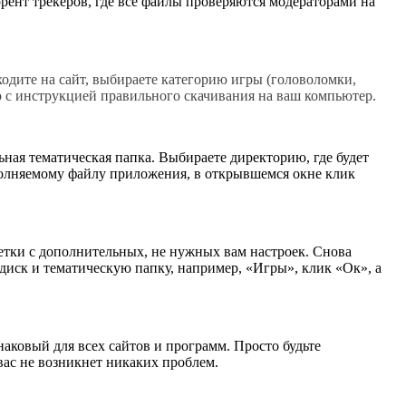
ент трекеров, где все файлы проверяются модераторами на
ходите на сайт, выбираете категорию игры (головоломки,
о с инструкцией правильного скачивания на ваш компьютер.
ьная тематическая папка. Выбираете директорию, где будет
полняемому файлу приложения, в открывшемся окне клик
етки с дополнительных, не нужных вам настроек. Снова
диск и тематическую папку, например, «Игры», клик «Ок», а
аковый для всех сайтов и программ. Просто будьте
ас не возникнет никаких проблем.