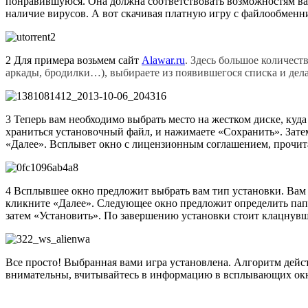
понравившуюся. Она должна соответствовать возможностям ваш
наличие вирусов. А вот скачивая платную игру с файлообменни
2 Для примера возьмем сайт
Alawar.ru
. Здесь большое количест
аркады, бродилки…), выбираете из появившегося списка и дел
3 Теперь вам необходимо выбрать место на жестком диске, куда
храниться установочный файл, и нажимаете «Сохранить». Зате
«Далее». Всплывет окно с лицензионным соглашением, прочит
4 Всплывшее окно предложит выбрать вам тип установки. Вам 
кликните «Далее». Следующее окно предложит определить папк
затем «Установить». По завершению установки стоит клацнувш
Все просто! Выбранная вами игра установлена. Алгоритм дейст
внимательны, вчитывайтесь в информацию в всплывающих окнах