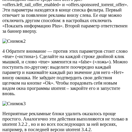
«offers.left_rail_offer_enabled» и «offers.sponsored_torrent_offer».
Эти параметры находятся в конце списка фильтра. Первый
отвечает за появление рекламы внизу слева. Ее еще можно
отключить другим способом: в настройках отключить
«Показать информацию Plus». Второй параметр ответственен
за баннер вверху.
4 Обратите внимание — против этих параметров стоит слово
«true» («истина»). Сделайте на каждой строке двойной клик
мышкой, и слово «true» заменится на «false» («ложь»). Можно
поступить по-другому: выделите поочередно каждый
параметр и нажимайте каждый раз значение для него «Нет»
внизу окошка. Не забудьте подтвердить свои действия
щелчком на кнопке «Ok». Чтобы порадовать себя новым
видом окна программы utorrent – закройте его и запустите
вновь.
Неприятные рекламные блоки удалить оказалось проще
простого. Аналогично эти действия выполняются не только в
utorrent 3.2.2 , но и во всех последующих за ней версиях,
например, в последней версии utorrent 3.4.2.