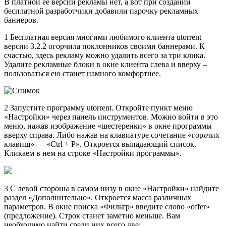
В платной ее версии рекламы нет, а вот при создании
бесплатной разработчики добавили парочку рекламных
баннеров.
1 Бесплатная версия многими любимого клиента utorrent
версии 3.2.2 огорчила поклонников своими баннерами. К
счастью, здесь рекламу можно удалить всего за три клика.
Удалите рекламные блоки в окне клиента слева и вверху –
пользоваться ею станет намного комфортнее.
2 Запустите программу utorrent. Откройте пункт меню
«Настройки» через панель инструментов. Можно войти в это
меню, нажав изображение «шестеренки» в окне программы
вверху справа. Либо нажав на клавиатуре сочетание «горячих
клавиш» — «Ctrl + P». Откроется выпадающий список.
Кликаем в нем на строке «Настройки программы».
3 С левой стороны в самом низу в окне «Настройки» найдите
раздел «Дополнительно». Откроется масса различных
параметров. В окне поиска «Фильтр» введите слово «offer»
(предложение). Строк станет заметно меньше. Вам
необходимо найти среди них всего две: