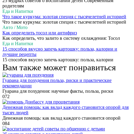
25 мудрых советов о воспитании детей Современным
родителям
Еда и Напитки
Что такое куркума: золотая специя с тысячелетней историей
Что такое куркума: золотая специя с тысячелетней историей
Авто / Мото
Как определить тосол или антифриз
Как определить, что залито в систему охлаждения: Тосол
Еда и Напитки
15 способов вкусно запечь картошку: польза, калории и
лучшие рецепты
15 способов вкусно запечь картошку: польза, калории
Вам также может понравиться
Гуарана для похудения польза, риски и практические
рекомендации
Гуарана для похудения: научные факты, польза, риски
0
72
Денежная помощь: как вклад каждого становится опорой для
тысяч людей
Денежная помощь: как вклад каждого становится опорой
0
84