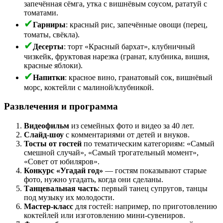
запечённая сёмга, утка с вишнёвым соусом, рататуй с
томатами.
Гарниры
: красный рис, запечённые овощи (перец,
томаты, свёкла).
Десерты
: торт «Красный бархат», клубничный
чизкейк, фруктовая нарезка (гранат, клубника, вишня,
красные яблоки).
Напитки
: красное вино, гранатовый сок, вишнёвый
морс, коктейли с малиной/клубникой.
Развлечения и программа
Видеофильм
из семейных фото и видео за 40 лет.
Слайд‑шоу
с комментариями от детей и внуков.
Тосты от гостей
по тематическим категориям: «Самый
смешной случай», «Самый трогательный момент»,
«Совет от юбиляров».
Конкурс «Угадай год»
— гостям показывают старые
фото, нужно угадать, когда они сделаны.
Танцевальная часть
: первый танец супругов, танцы
под музыку их молодости.
Мастер‑класс
для гостей: например, по приготовлению
коктейлей или изготовлению мини‑сувениров.