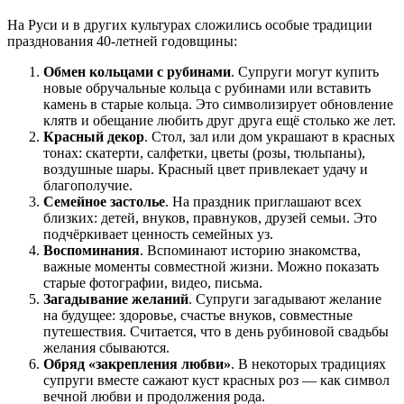
На Руси и в других культурах сложились особые традиции
празднования 40‑летней годовщины:
Обмен кольцами с рубинами
. Супруги могут купить
новые обручальные кольца с рубинами или вставить
камень в старые кольца. Это символизирует обновление
клятв и обещание любить друг друга ещё столько же лет.
Красный декор
. Стол, зал или дом украшают в красных
тонах: скатерти, салфетки, цветы (розы, тюльпаны),
воздушные шары. Красный цвет привлекает удачу и
благополучие.
Семейное застолье
. На праздник приглашают всех
близких: детей, внуков, правнуков, друзей семьи. Это
подчёркивает ценность семейных уз.
Воспоминания
. Вспоминают историю знакомства,
важные моменты совместной жизни. Можно показать
старые фотографии, видео, письма.
Загадывание желаний
. Супруги загадывают желание
на будущее: здоровье, счастье внуков, совместные
путешествия. Считается, что в день рубиновой свадьбы
желания сбываются.
Обряд «закрепления любви»
. В некоторых традициях
супруги вместе сажают куст красных роз — как символ
вечной любви и продолжения рода.