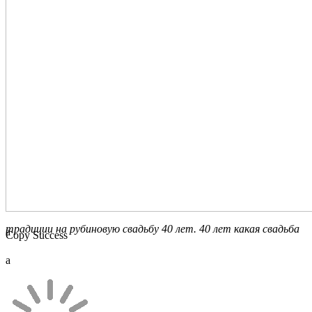
традиции на рубиновую свадьбу 40 лет. 40 лет какая свадьба
a
Copy Success
a