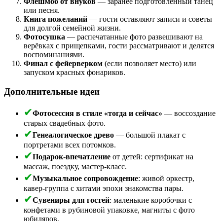
Флешмоб от внуков
— заранее подготовленный танец
или песня.
Книга пожеланий
— гости оставляют записи и советы
для долгой семейной жизни.
Фотосушка
— распечатанные фото развешивают на
верёвках с прищепками, гости рассматривают и делятся
воспоминаниями.
Финал с фейерверком
(если позволяет место) или
запуском красных фонариков.
Дополнительные идеи
Фотосессия в стиле «тогда и сейчас»
— воссоздание
старых свадебных фото.
Генеалогическое древо
— большой плакат с
портретами всех потомков.
Подарок‑впечатление
от детей: сертификат на
массаж, поездку, мастер‑класс.
Музыкальное сопровождение
: живой оркестр,
кавер‑группа с хитами эпохи знакомства пары.
Сувениры для гостей
: маленькие коробочки с
конфетами в рубиновой упаковке, магниты с фото
юбиляров.