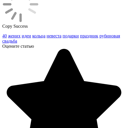
Copy Success
40
жених
идеи
кольца
невеста
подарки
праздник
рубиновая
свадьба
Оцените статью