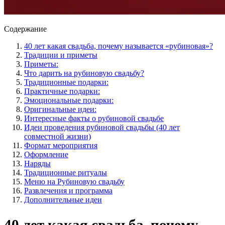
Содержание
40 лет какая свадьба, почему называется «рубиновая»?
Традиции и приметы
Приметы:
Что дарить на рубиновую свадьбу?
Традиционные подарки:
Практичные подарки:
Эмоциональные подарки:
Оригинальные идеи:
Интересные факты о рубиновой свадьбе
Идеи проведения рубиновой свадьбы (40 лет
совместной жизни)
Формат мероприятия
Оформление
Наряды
Традиционные ритуалы
Меню на Рубиновую свадьбу
Развлечения и программа
Дополнительные идеи
40 лет какая свадьба, почему