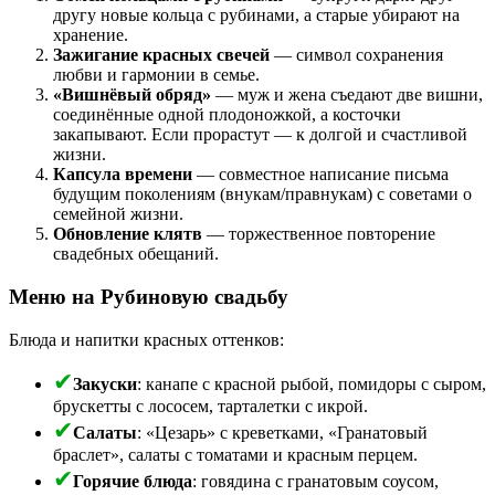
другу новые кольца с рубинами, а старые убирают на
хранение.
Зажигание красных свечей
— символ сохранения
любви и гармонии в семье.
«Вишнёвый обряд»
— муж и жена съедают две вишни,
соединённые одной плодоножкой, а косточки
закапывают. Если прорастут — к долгой и счастливой
жизни.
Капсула времени
— совместное написание письма
будущим поколениям (внукам/правнукам) с советами о
семейной жизни.
Обновление клятв
— торжественное повторение
свадебных обещаний.
Меню на Рубиновую свадьбу
Блюда и напитки красных оттенков:
Закуски
: канапе с красной рыбой, помидоры с сыром,
брускетты с лососем, тарталетки с икрой.
Салаты
: «Цезарь» с креветками, «Гранатовый
браслет», салаты с томатами и красным перцем.
Горячие блюда
: говядина с гранатовым соусом,