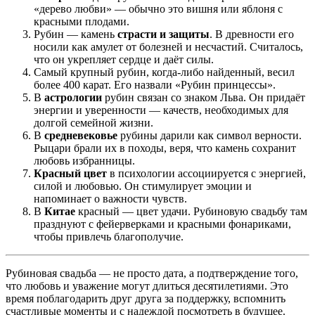
«дерево любви» — обычно это вишня или яблоня с
красными плодами.
Рубин — камень
страсти и защиты
. В древности его
носили как амулет от болезней и несчастий. Считалось,
что он укрепляет сердце и даёт силы.
Самый крупный рубин, когда‑либо найденный, весил
более 400 карат. Его назвали «Рубин принцессы».
В
астрологии
рубин связан со знаком Льва. Он придаёт
энергии и уверенности — качеств, необходимых для
долгой семейной жизни.
В
средневековье
рубины дарили как символ верности.
Рыцари брали их в походы, веря, что камень сохранит
любовь избранницы.
Красный цвет
в психологии ассоциируется с энергией,
силой и любовью. Он стимулирует эмоции и
напоминает о важности чувств.
В
Китае
красный — цвет удачи. Рубиновую свадьбу там
празднуют с фейерверками и красными фонариками,
чтобы привлечь благополучие.
Рубиновая свадьба — не просто дата, а подтверждение того,
что любовь и уважение могут длиться десятилетиями. Это
время поблагодарить друг друга за поддержку, вспомнить
счастливые моменты и с надеждой посмотреть в будущее.