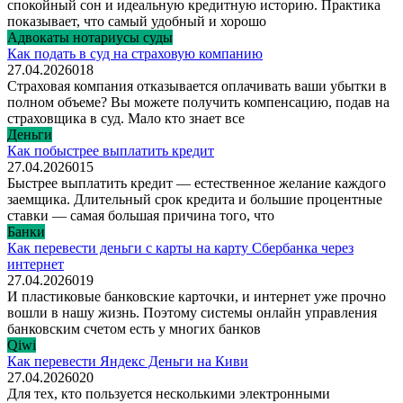
спокойный сон и идеальную кредитную историю. Практика
показывает, что самый удобный и хорошо
Адвокаты нотариусы суды
Как подать в суд на страховую компанию
27.04.2026
0
18
Страховая компания отказывается оплачивать ваши убытки в
полном объеме? Вы можете получить компенсацию, подав на
страховщика в суд. Мало кто знает все
Деньги
Как побыстрее выплатить кредит
27.04.2026
0
15
Быстрее выплатить кредит — естественное желание каждого
заемщика. Длительный срок кредита и большие процентные
ставки — самая большая причина того, что
Банки
Как перевести деньги с карты на карту Сбербанка через
интернет
27.04.2026
0
19
И пластиковые банковские карточки, и интернет уже прочно
вошли в нашу жизнь. Поэтому системы онлайн управления
банковским счетом есть у многих банков
Qiwi
Как перевести Яндекс Деньги на Киви
27.04.2026
0
20
Для тех, кто пользуется несколькими электронными