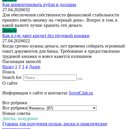
Как конвертировать рубли в доллары
27.04.2026
0
32
Для обеспечения собственности финансовой стабильности
принято иметь заначку на «черный день». Вопрос в том, в
какой валюте лучше хранить эти деньги.
Деньги
Как и где дают кредит без трудовой книжки
27.04.2026
0
22
Когда срочно нужны деньги, нет времени собирать огромный
пакет документов для банка. Требование в предоставлении
трудовой книжки и вовсе кажется излишним
Пагинация записей
Назад
1
2
3
4
Далее
Поиск
Search for:
О сайте
Информация о сайте и контактах
SovetClub.ru
Все рубрики
Все рубрики
Новые советы
Диеты, похудение
Гуарана для похудения польза, риски и практические
рекомендации