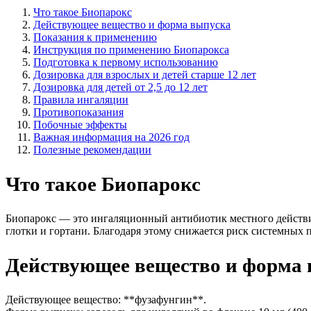
Что такое Биопарокс
Действующее вещество и форма выпуска
Показания к применению
Инструкция по применению Биопарокса
Подготовка к первому использованию
Дозировка для взрослых и детей старше 12 лет
Дозировка для детей от 2,5 до 12 лет
Правила ингаляции
Противопоказания
Побочные эффекты
Важная информация на 2026 год
Полезные рекомендации
Что такое Биопарокс
Биопарокс — это ингаляционный антибиотик местного действия
глотки и гортани. Благодаря этому снижается риск системных
Действующее вещество и форма
Действующее вещество: **фузафунгин**.