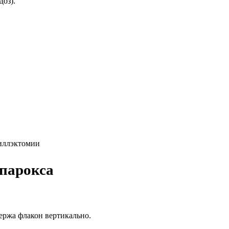
доз).
иллэктомии
парокса
держа флакон вертикально.