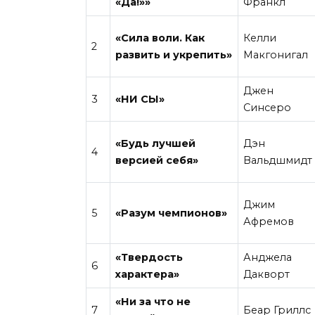
«Да!»»
Франкл
«Сила воли. Как
Келли
2
развить и укрепить»
Макгонигал
Джен
3
«НИ СЫ»
Синсеро
«Будь лучшей
Дэн
4
версией себя»
Вальдшмидт
Джим
5
«Разум чемпионов»
Афремов
«Твердость
Анджела
6
характера»
Дакворт
«Ни за что не
7
Беар Гриллс