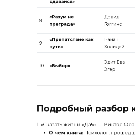
сдавайся»
«Разум не
Дэвид
8
преграда»
Гоггинс
«Препятствие как
Райан
9
путь»
Холидей
Эдит Ева
10
«Выбор»
Эгер
Подробный разбор 
1. «Сказать жизни «Да!»» — Виктор Фр
О чем книга:
Психолог, прошедш