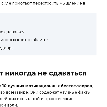
не сдаваться
ионных книг в таблице
едевра
ат никогда не сдаваться
р
10 лучших мотивационных бестселлеров
,
о всем мире. Они содержат научные факты,
елейших испытаний и практические
ой воли.