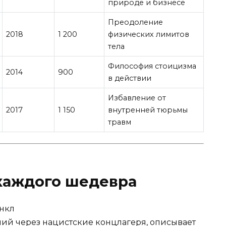
природе и бизнесе
Преодоление
2018
1 200
физических лимитов
тела
Философия стоицизма
2014
900
в действии
Избавление от
2017
1 150
внутренней тюрьмы
травм
каждого шедевра
анкл
ий через нацистские концлагеря, описывает