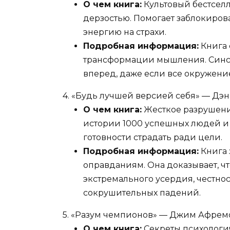
О чем книга:
Культовый бестсел
дерзостью. Помогает заблокиров
энергию на страхи.
Подробная информация:
Книга 
трансформации мышления. Синс
вперед, даже если все окружение
4. «Будь лучшей версией себя» — Дэ
О чем книга:
Жесткое разрушение
истории 1000 успешных людей и 
готовности страдать ради цели.
Подробная информация:
Книга 
оправданиям. Она доказывает, ч
экстремального усердия, честнос
сокрушительных падений.
5. «Разум чемпионов» — Джим Афрем
О чем книга:
Секреты психологи