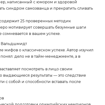
лер, написанный с юмором и здоровой
ать синдром самозванца и прекратить сливать
содержит 25 проверенных методик
еро мотивирует совершать безумные шаги
 сомневается в вашем успехе.
н Вальдшмидт
 мифов о классическом успехе. Автор изучил
понял: дело не в тайм-менеджменте, а в
заставляет посмотреть в лицо своим
то выдающиеся результаты — это следствие
ти с собой и способности вставать после
ов
ческой подготовки олимпийских чемпионов.