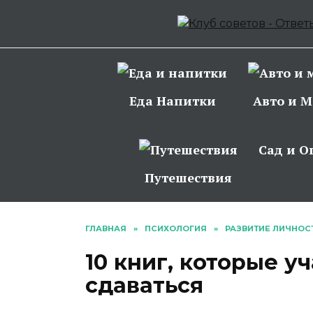
Перейти
к
содержанию
Еда Напитки
Авто и М
Сад и О
Путешествия
ГЛАВНАЯ
»
ПСИХОЛОГИЯ
»
РАЗВИТИЕ ЛИЧНОС
10 книг, которые у
сдаваться